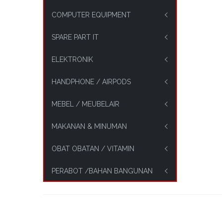
COMPUTER EQUIPMENT
SPARE PART IT
ELEKTRONIK
HANDPHONE / AIRPODS
MEBEL / MEUBELAIR
MAKANAN & MINUMAN
OBAT OBATAN / VITAMIN
PERABOT /BAHAN BANGUNAN
PRODUK KECANTIKAN /
KESEHATAN