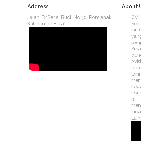
KEBUTUHAN ULANG TAHUN
Address
About 
KEBUTUHAN SEKOLAH
Jalan Dr.Setia Budi No.30 Pontianak,
CV. 
Kalimantan Barat
Seti
STATIONERY ATK
ini
ya
pe
PAPAN TULIS INTERAKTIF DAN
AKSESORIS
Sma
den
Avis
Tanaman
dan
lai
TRIPOD / MONOPOD
mem
kep
VOICE RECORDER
kon
Isi
Mesin Pemotong Rumput
men
Tida
Lain
B1