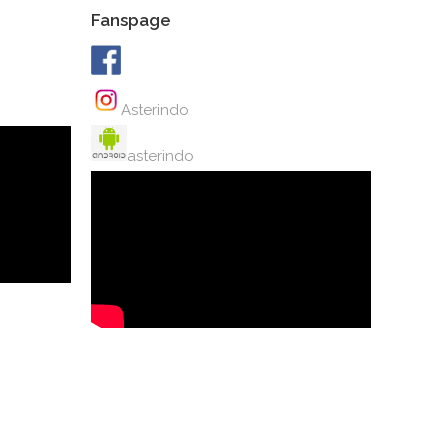
Fanspage
Asterindo
asterindo