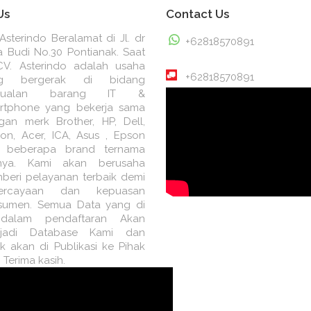
Us
Contact Us
Asterindo Beralamat di Jl. dr
+62818570891
a Budi No.30 Pontianak. Saat
 CV. Asterindo adalah usaha
+62818570891
ng bergerak di bidang
njualan barang IT &
rtphone yang bekerja sama
gan merk Brother, HP, Dell,
ion, Acer, ICA, Asus , Epson
 beberapa brand ternama
nnya. Kami akan berusaha
beri pelayanan terbaik demi
ercayaan dan kepuasan
sumen. Semua Data yang di
 dalam pendaftaran Akan
jadi Database Kami dan
k akan di Publikasi ke Pihak
. Terima kasih.