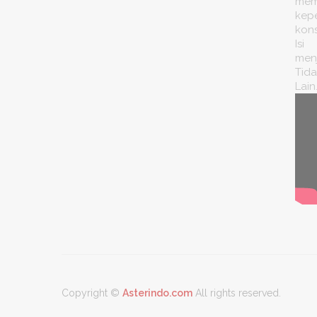
mem
CABLE AUDIO VIDEO
kep
kon
CABLE C
Isi
CABLE HDMI / DVI / DISPLAY
men
PORT
Tida
Lain
CABLE IPHONE / APPLE
CABLE LAN
CABLE LOCK
CABLE PARALEL
CABLE POWER - CPU - DLL
CABLE RG / CCTV
CABLE USB
USB CABANG
Copyright ©
Asterindo.com
All rights reserved.
USB CARD READER