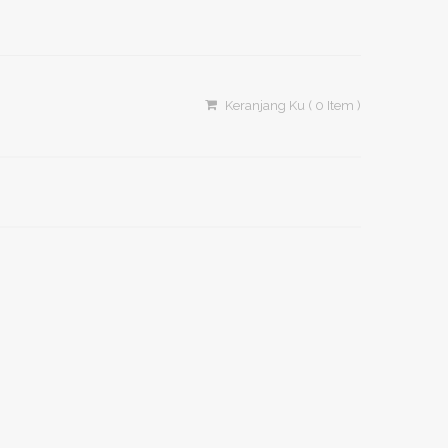
Search
Keranjang Ku ( 0 Item )