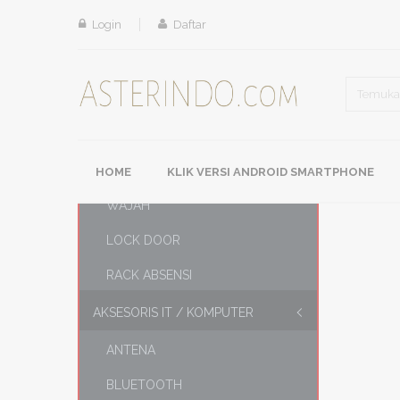
Home
Kategori
CABLE ALUMINIUM (AL) - SIMPAI
Login
Daftar
KATEGORI PRODUK
ABSENSI & MESIN LAIN-LAIN
FINGER PRINT
HOME
KLIK VERSI ANDROID SMARTPHONE
MESIN ABSENSI SIDIK JARI /
WAJAH
LOCK DOOR
RACK ABSENSI
AKSESORIS IT / KOMPUTER
ANTENA
BLUETOOTH