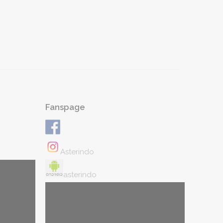
Fanspage
Asterindo
asterindo