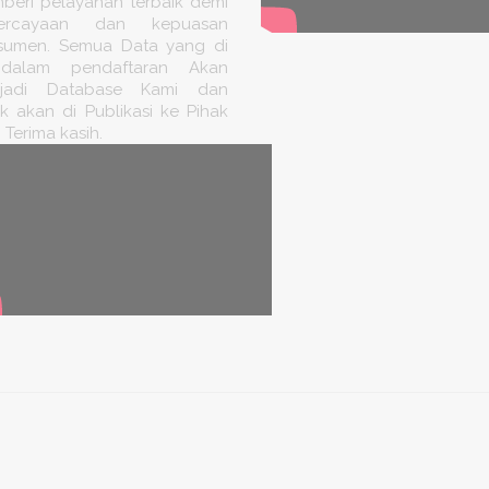
beri pelayanan terbaik demi
ercayaan dan kepuasan
sumen. Semua Data yang di
 dalam pendaftaran Akan
jadi Database Kami dan
k akan di Publikasi ke Pihak
. Terima kasih.