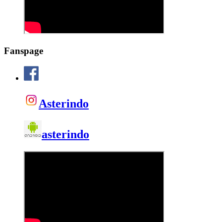
Fanspage
Asterindo
asterindo