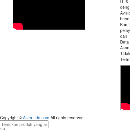
IT &
deng
Avisi
bebe
Kam
pela
dan
Data
Akan
Tidak
Terim
Copyright ©
Asterindo.com
All rights reserved.